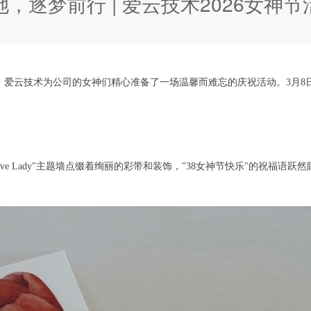
，逐梦前行 | 爱云技术2026女神
，爱云技术为公司的女神们精心准备了一场温馨而难忘的庆祝活动。3月8
ve Lady"主题墙点缀着绚丽的彩带和装饰，"38女神节快乐"的祝福语