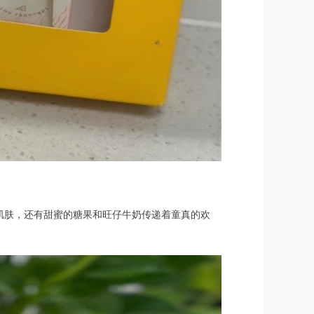
肌肤，还有甜蜜的糖果和旺仔牛奶传递着童真的欢