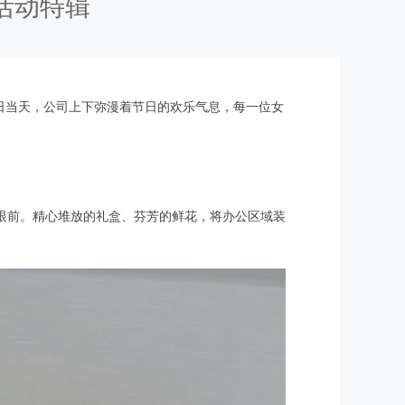
节活动特辑
日当天，公司上下弥漫着节日的欢乐气息，每一位女
跃然眼前。精心堆放的礼盒、芬芳的鲜花，将办公区域装