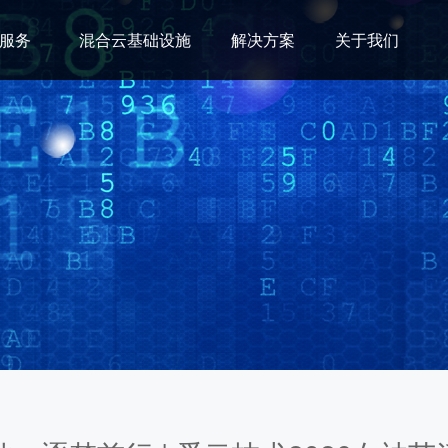
服务
混合云基础设施
解决方案
关于我们