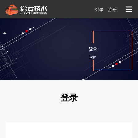

登录
注册
登录
login
登录