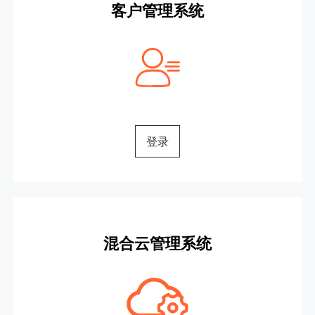
客户管理系统
登录
混合云管理系统