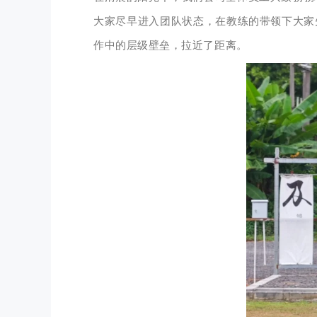
大家尽早进入团队状态，
在教练的带领下大家
作中的层级壁垒，拉近了距离。