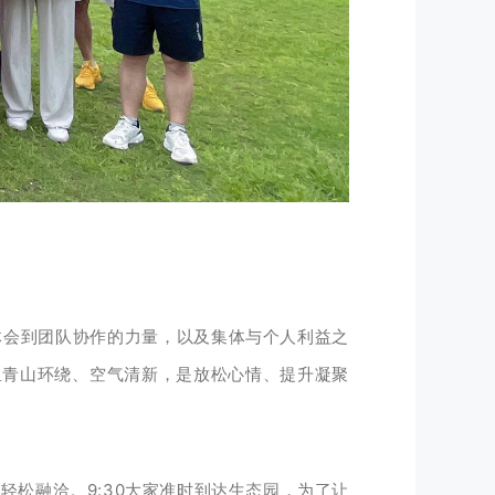
体会到团队协作的力量，以及集体与个人利益之
里青山环绕、空气清新，是放松心情、提升凝聚
氛轻松融洽。
9:30大家准时到达生态园，
为了让