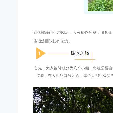
到达帽峰山生态园后，大家稍作休整，团队建
能锻炼团队协作能力。
首先，大家被随机分为几个小组，每组需要自
造型，有人组织口号讨论，每个人都积极参