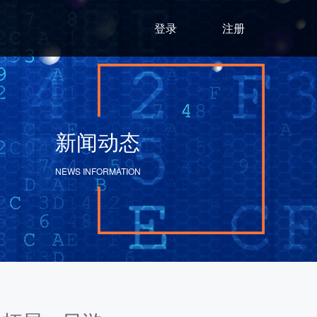
登录
注册
新闻动态
NEWS INFORMATION