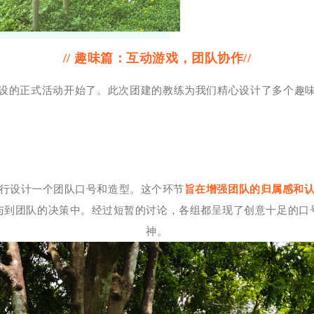
// 趣味篇：互动游戏，团队协作//
设的正式活动开始了。
此次团建的教练为我们精心设计了多个趣
行设计一个团队口号和造型。这个环节
旨在增强团队的归属感和
与到团队的决策中。经过短暂的讨论，各组都呈现了创意十足的口
神。