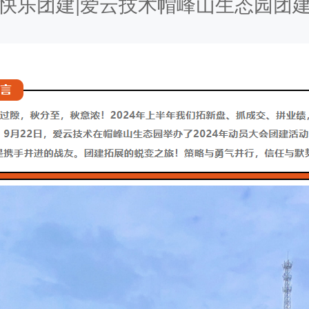
快乐团建|爱云技术帽峰山生态园团