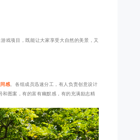
味游戏项目，既能让大家享受大自然的美景，又
认同感
。各组成员迅速分工，有人负责创意设计
号和图案，有的富有幽默感，有的充满励志精